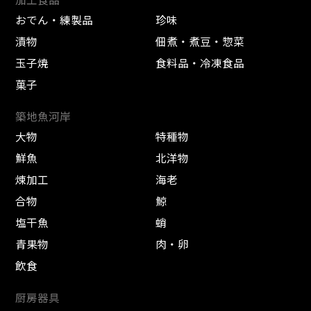
おでん・練製品
珍味
漬物
佃煮・煮豆・惣菜
玉子焼
食料品・冷凍食品
菓子
築地魚河岸
大物
特種物
鮮魚
北洋物
煉加工
海老
合物
鯨
塩干魚
蛸
青果物
肉・卵
飲食
厨房器具