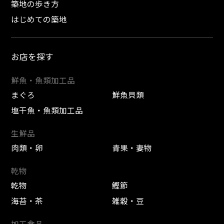
築地の歩き方
はじめての築地
お店を探す
鮮魚・魚類加工品
まぐろ
鮮魚貝類
塩干魚・魚類加工品
生鮮品
肉類・卵
青果・妻物
乾物
乾物
鰹節
海苔・茶
雑穀・豆
加工食品