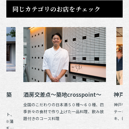
同じカテゴリのお店をチェック
ん 築
酒房交差点～築地crosspoint～
神戸
全国のこだわりの日本酒５０種～６０種、四
神戸牛
季折々の食材で作り上げた一品料理、飲み放
テーキ、
セット、
題付きのコース料理
キ、神
ぎ（※蒲
カレー
うなぎコ