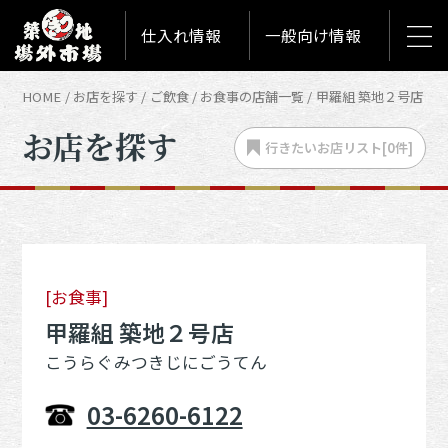
仕入れ情報
一般向け情報
HOME
お店を探す
ご飲食
お食事の店舗一覧
甲羅組 築地２号店
お店を探す
行きたいお店
リスト[
0
件]
[お食事]
甲羅組 築地２号店
こうらぐみつきじにごうてん
03-6260-6122