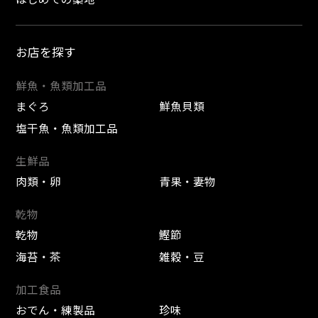
お店を探す
鮮魚・魚類加工品
まぐろ
鮮魚貝類
塩干魚・魚類加工品
生鮮品
肉類・卵
青果・妻物
乾物
乾物
鰹節
海苔・茶
雑穀・豆
加工食品
おでん・練製品
珍味