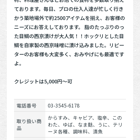
ております。毎日、プロの仕入人達が忙しく行き
かう築地場外で約2500アイテムを揃え、お客様の
ニーズにお答えしております。 脂のたっぷりのっ
た目鯛の西京漬けが大人気！！ホックリとした目
鯛を自家製の西京味噌に漬け込みました。リピー
ターのお客様も大変多く、おみやげにも最適です
よ。
クレジットは5,000円～可
電話番号
03-3545-6178
からすみ、キャビア、塩辛、この
取り扱い商
わた、ゆば、なま麩、うに、テリ
品
ーヌ各種、調味料、漬魚