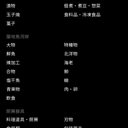
漬物
佃煮・煮豆・惣菜
玉子焼
食料品・冷凍食品
菓子
築地魚河岸
大物
特種物
鮮魚
北洋物
煉加工
海老
合物
鯨
塩干魚
蛸
青果物
肉・卵
飲食
厨房器具
料理道具・厨房
刃物