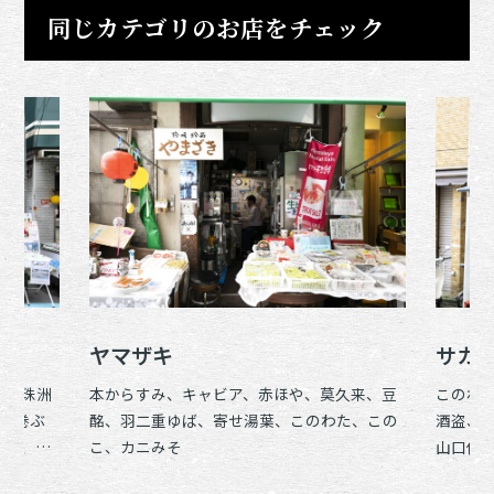
同じカテゴリのお店をチェック
ヤマザキ
サカ
塩、珠洲
本からすみ、キャビア、赤ほや、莫久来、豆
このわ
)、巻ぶ
酩、羽二重ゆば、寄せ湯葉、このわた、この
酒盗、
干寿、鮨
こ、カニみそ
山口仙