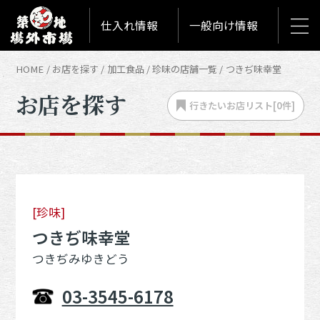
仕入れ情報
一般向け情報
HOME
お店を探す
加工食品
珍味の店舗一覧
つきぢ味幸堂
お店を探す
行きたいお店
リスト[
0
件]
[珍味]
つきぢ味幸堂
つきぢみゆきどう
03-3545-6178