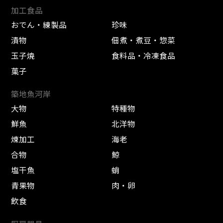
加工食品
おでん・練製品
珍味
漬物
佃煮・煮豆・惣菜
玉子焼
食料品・冷凍食品
菓子
築地魚河岸
大物
特種物
鮮魚
北洋物
煉加工
海老
合物
鯨
塩干魚
蛸
青果物
肉・卵
飲食