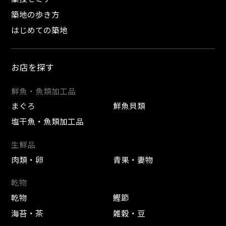
築地の歩き方
はじめての築地
お店を探す
鮮魚・魚類加工品
まぐろ
鮮魚貝類
塩干魚・魚類加工品
生鮮品
肉類・卵
青果・妻物
乾物
乾物
鰹節
海苔・茶
雑穀・豆