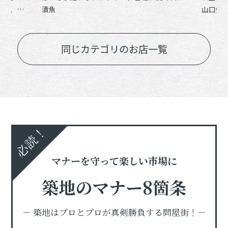
干寿、鮨
漬魚
山口仙
同じカテゴリのお店一覧
必読！
マナーを守って楽しい市場に
築地のマナー8箇条
－ 築地はプロとプロが真剣勝負する問屋街！－