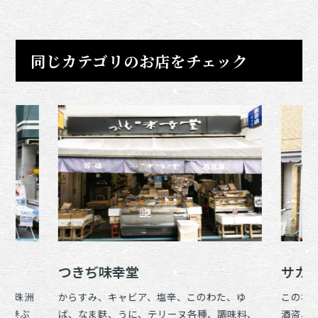
同じカテゴリのお店をチェック
つきぢ味幸堂
サカ
塩、珠洲
からすみ、キャビア、塩辛、このわた、ゆ
このわ
)、巻ぶ
ば、なま麩、うに、テリーヌ各種、調味料、
酒盗、