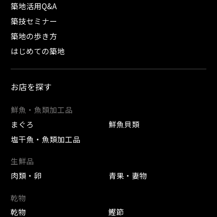
築地活用Q&A
築技セミナー
築地の歩き方
はじめての築地
お店を探す
鮮魚・魚類加工品
まぐろ
鮮魚貝類
塩干魚・魚類加工品
生鮮品
肉類・卵
青果・妻物
乾物
乾物
鰹節