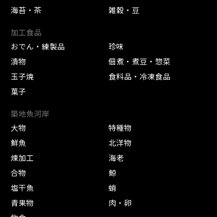
海苔・茶
雑穀・豆
加工食品
おでん・練製品
珍味
漬物
佃煮・煮豆・惣菜
玉子焼
食料品・冷凍食品
菓子
築地魚河岸
大物
特種物
鮮魚
北洋物
煉加工
海老
合物
鯨
塩干魚
蛸
青果物
肉・卵