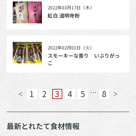
2022年03月17日（木）
紅白 道明寺粉
2022年02月01日（火）
スモーキーな香り いぶりがっ
こ
…
1
2
3
4
5
8
＜
＞
最新とれたて食材情報