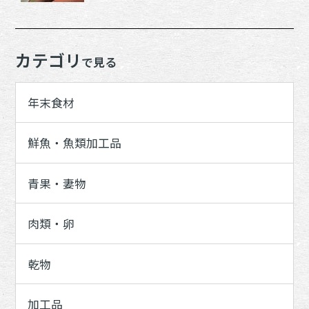
カテゴリ
で見る
年末食材
鮮魚・魚類加工品
青果・妻物
肉類・卵
乾物
加工品