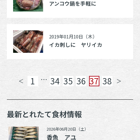
アンコウ鍋を手軽に
2019年01月10日（木）
イカ刺しに ヤリイカ
…
1
34
35
36
37
38
＜
＞
最新とれたて食材情報
2026年06月20日（土）
香魚 アユ