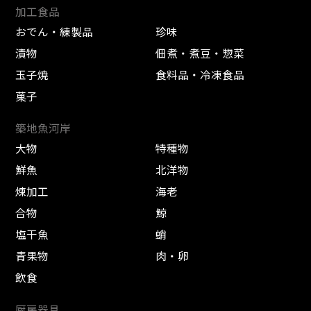
加工食品
おでん・練製品
珍味
漬物
佃煮・煮豆・惣菜
玉子焼
食料品・冷凍食品
菓子
築地魚河岸
大物
特種物
鮮魚
北洋物
煉加工
海老
合物
鯨
塩干魚
蛸
青果物
肉・卵
飲食
厨房器具