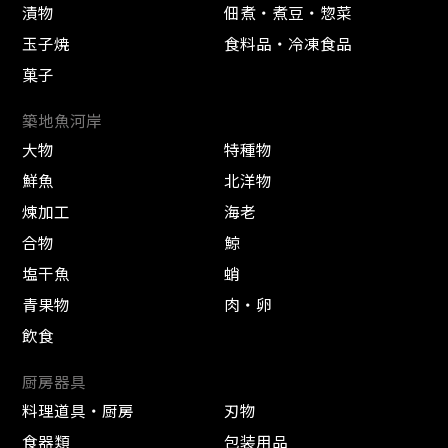
漬物
佃煮・煮豆・惣菜
玉子焼
食料品・冷凍食品
菓子
築地魚河岸
大物
特種物
鮮魚
北洋物
煉加工
海老
合物
鯨
塩干魚
蛸
青果物
肉・卵
飲食
厨房器具
料理道具・厨房
刃物
食器類
包装用品