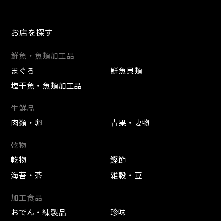
お店を探す
鮮魚・魚類加工品
まぐろ
鮮魚貝類
塩干魚・魚類加工品
生鮮品
肉類・卵
青果・妻物
乾物
乾物
鰹節
海苔・茶
雑穀・豆
加工食品
おでん・練製品
珍味