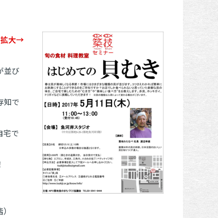
て拡大→
が並び
存知で
自宅で
。
！
階）