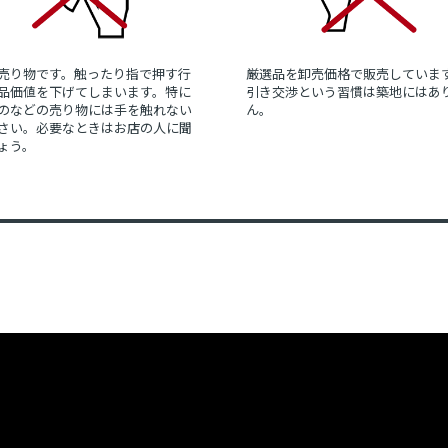
売り物です。触ったり指で押す行
厳選品を卸売価格で販売していま
品価値を下げてしまいます。特に
引き交渉という習慣は築地にはあ
のなどの売り物には手を触れない
ん。
さい。必要なときはお店の人に聞
ょう。