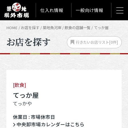
仕入れ情報
一般向け情報
HOME
お店を探す
築地魚河岸
飲食の店舗一覧
てっか屋
お店を探す
行きたいお店
リスト[
0
件]
[飲食]
てっか屋
てっかや
休業日 : 市場休市日
中央卸市場カレンダーはこちら