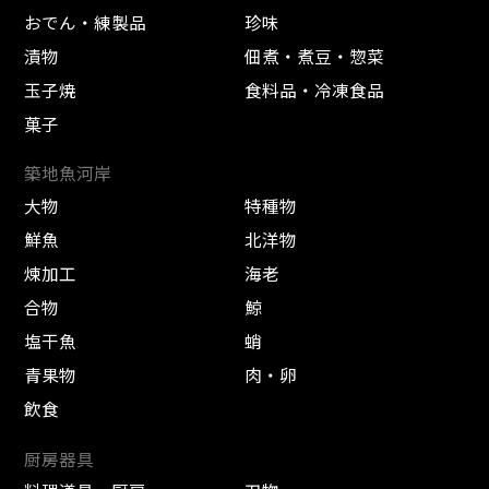
おでん・練製品
珍味
漬物
佃煮・煮豆・惣菜
玉子焼
食料品・冷凍食品
菓子
築地魚河岸
大物
特種物
鮮魚
北洋物
煉加工
海老
合物
鯨
塩干魚
蛸
青果物
肉・卵
飲食
厨房器具