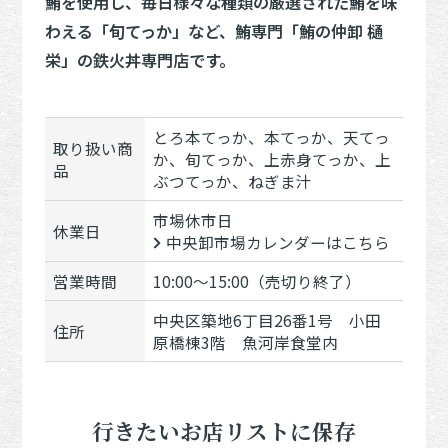
鮪を使用し、毎日様々な種類の厳選された鮪を味
わえる「旬てっか」など、鮪専門「鮪の仲卸 樋
栄」の鉄火丼専門店です。
とろ本てっか、本てっか、天てっ
取り扱い商
か、旬てっか、上赤身てっか、上
品
ぶつてっか、ねぎま汁
市場休市日
休業日
中央卸市場カレンダーはこちら
営業時間
10:00～15:00（売切り終了）
中央区築地6丁目26番1号 小田
住所
原橋棟3階 魚河岸食堂内
行きたいお店リストに保存