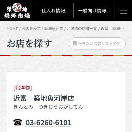
仕入れ情報
一般向け情報
HOME
お店を探す
築地魚河岸
北洋物の店舗一覧
近富 築地魚河岸店
お店を探す
行きたいお店
リスト[
0
件]
[北洋物]
近富 築地魚河岸店
きんとみ つきじうおがしてん
03-6260-6101