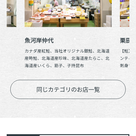
魚河岸仲代
栗辰
カナダ産紅鮭、当社オリジナル銀鮭、北海道
【鮭】 
産時鮭、北海道産珍味、北海道産たらこ、北
ンティッ
海道産いくら、筋子、子持昆布
刺身サー
油漬,た
こ他 【
うなぎ,
同じカテゴリのお店一覧
貝,ホタ
し,めざ
ぐろ丸干
ーク,酒