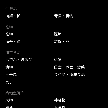
生鮮品
肉類・卵
青果・妻物
乾物
乾物
鰹節
海苔・茶
雑穀・豆
加工食品
おでん・練製品
珍味
漬物
佃煮・煮豆・惣菜
玉子焼
食料品・冷凍食品
菓子
築地魚河岸
大物
特種物
鮮魚
北洋物