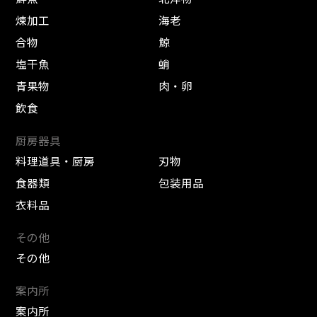
煉加工
海老
合物
鯨
塩干魚
蛸
青果物
肉・卵
飲食
厨房器具
料理道具・厨房
刃物
食器類
包装用品
衣料品
その他
その他
案内所
案内所