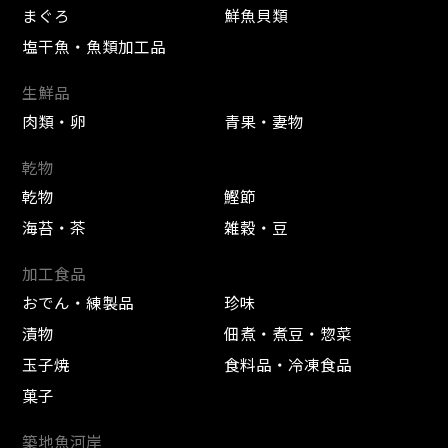
まぐろ
鮮魚貝類
塩干魚・魚類加工品
生鮮品
肉類・卵
青果・妻物
乾物
乾物
鰹節
海苔・茶
雑穀・豆
加工食品
おでん・練製品
珍味
漬物
佃煮・煮豆・惣菜
玉子焼
食料品・冷凍食品
菓子
築地魚河岸