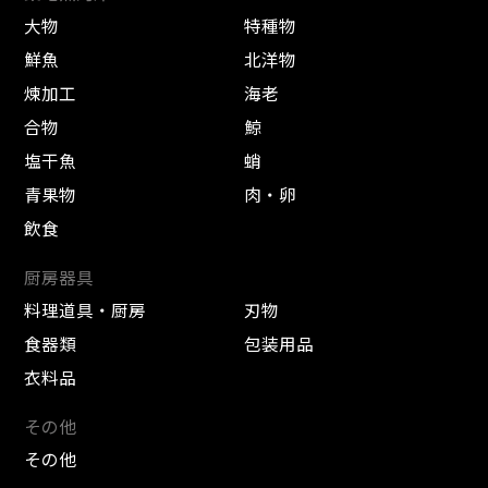
大物
特種物
鮮魚
北洋物
煉加工
海老
合物
鯨
塩干魚
蛸
青果物
肉・卵
飲食
厨房器具
料理道具・厨房
刃物
食器類
包装用品
衣料品
その他
その他