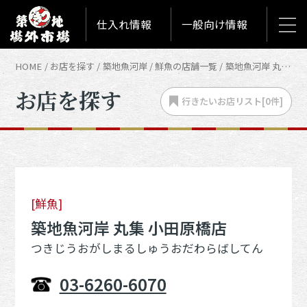
仕入れ情報
一般向け情報
HOME
お店を探す
築地魚河岸
鮮魚の店舗一覧
築地魚河岸 丸集 小田原橋店
お店を探す
行きたいお店
リスト[
0
件]
[鮮魚]
築地魚河岸 丸集 小田原橋店
つきじうおがしまるしゅうおだわらばしてん
03-6260-6070