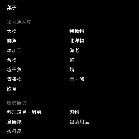
菓子
築地魚河岸
大物
特種物
鮮魚
北洋物
煉加工
海老
合物
鯨
塩干魚
蛸
青果物
肉・卵
飲食
厨房器具
料理道具・厨房
刃物
食器類
包装用品
衣料品