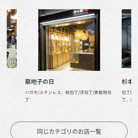
築地子の日
杉本
ハガネ/ステンレス、和包丁/洋包丁/家庭用包
包丁(家
丁
丁、業
同じカテゴリのお店一覧