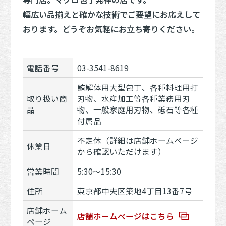
幅広い品揃えと確かな技術でご要望にお応えして
おります。どうぞお気軽にお立ち寄りください。
電話番号
03-3541-8619
鮪解体用大型包丁、各種料理用打
取り扱い商
刃物、水産加工等各種業務用刃
品
物、一般家庭用刃物、砥石等各種
付属品
不定休（詳細は店舗ホームページ
休業日
から確認いただけます）
営業時間
5:30～15:30
住所
東京都中央区築地4丁目13番7号
店舗ホーム
店舗ホームページはこちら
ページ