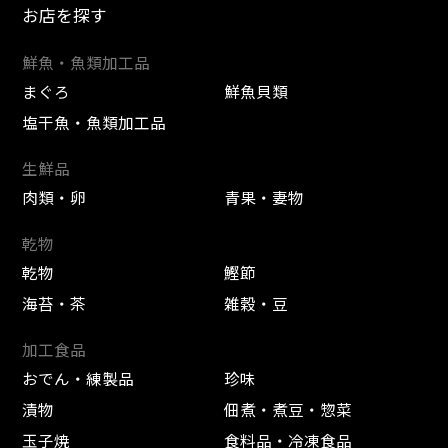
お店を探す
鮮魚・魚類加工品
まぐろ
鮮魚貝類
塩干魚・魚類加工品
生鮮品
肉類・卵
青果・妻物
乾物
乾物
鰹節
海苔・茶
雑穀・豆
加工食品
おでん・練製品
珍味
漬物
佃煮・煮豆・惣菜
玉子焼
食料品・冷凍食品