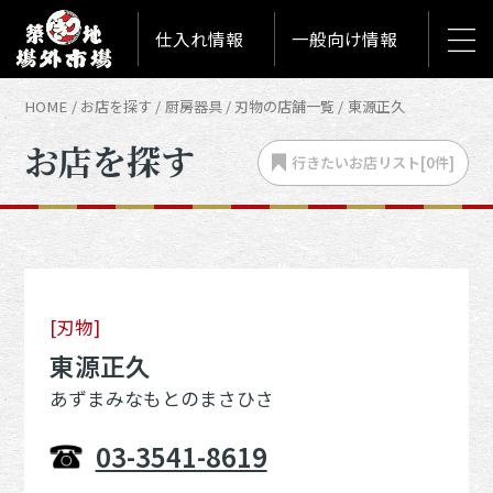
仕入れ情報
一般向け情報
HOME
お店を探す
厨房器具
刃物の店舗一覧
東源正久
お店を探す
行きたいお店
リスト[
0
件]
[刃物]
東源正久
あずまみなもとのまさひさ
03-3541-8619