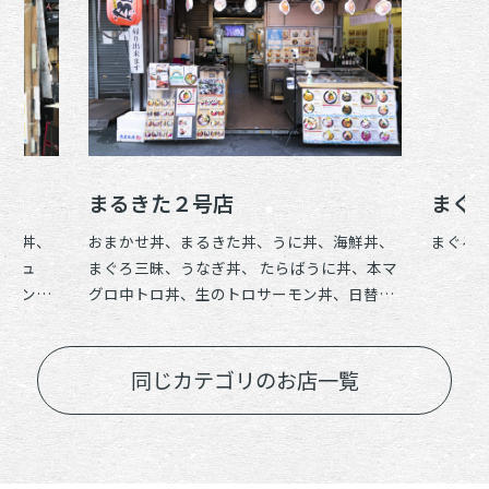
まるきた２号店
まぐ
海鮮丼、
おまかせ丼、まるきた丼、うに丼、海鮮丼、
まぐろ
メニュ
まぐろ三昧、うなぎ丼、 たらばうに丼、本マ
ーモン
グロ中トロ丼、生のトロサーモン丼、日替わ
り限定メニュー
同じカテゴリのお店一覧