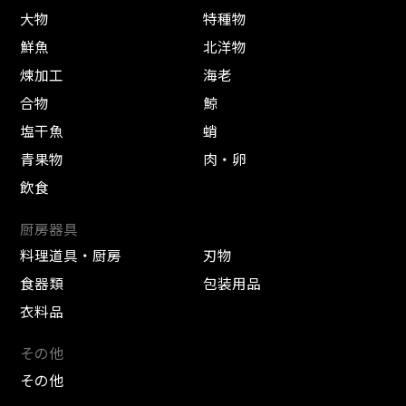
大物
特種物
鮮魚
北洋物
煉加工
海老
合物
鯨
塩干魚
蛸
青果物
肉・卵
飲食
厨房器具
料理道具・厨房
刃物
食器類
包装用品
衣料品
その他
その他