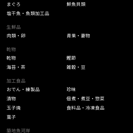
まぐろ
鮮魚貝類
塩干魚・魚類加工品
生鮮品
肉類・卵
青果・妻物
乾物
乾物
鰹節
海苔・茶
雑穀・豆
加工食品
おでん・練製品
珍味
漬物
佃煮・煮豆・惣菜
玉子焼
食料品・冷凍食品
菓子
築地魚河岸