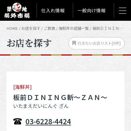
仕入れ情報
一般向け情報
HOME
お店を探す
ご飲食
海鮮丼の店舗一覧
板前ＤＩＮＩＮＧ斬～ＺＡＮ～
お店を探す
行きたいお店
リスト[
0
件]
[海鮮丼]
板前ＤＩＮＩＮＧ斬～ＺＡＮ～
いたまえだいにんぐ ざん
03-6228-4424