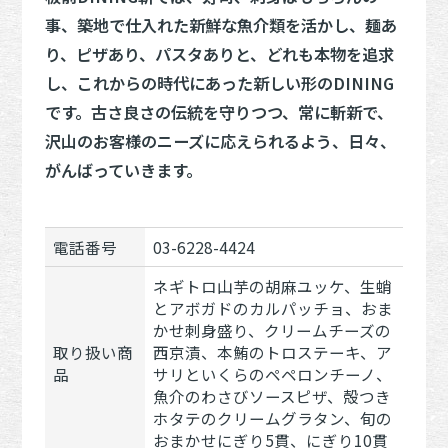
事、築地で仕入れた新鮮な魚介類を活かし、麺あ
り、ピザあり、パスタありと、どれも本物を追求
し、これからの時代にあった新しい形のDINING
です。古さ良さの伝統を守りつつ、常に斬新で、
沢山のお客様のニーズに応えられるよう、日々、
がんばっていきます。
電話番号
03-6228-4424
ネギトロ山芋の胡麻ユッケ、生蛸
とアボガドのカルパッチョ、おま
かせ刺身盛り、クリームチーズの
取り扱い商
西京漬、本鮪のトロステーキ、ア
品
サリといくらのペペロンチーノ、
魚介のわさびソースピザ、殻つき
ホタテのクリームグラタン、旬の
おまかせにぎり5貫、にぎり10貫