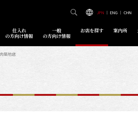
JPN
｜
ENG
｜
CHN
仕入れ
一般
お店を探す
案内所
の方向け情報
の方向け情報
精肉築地店