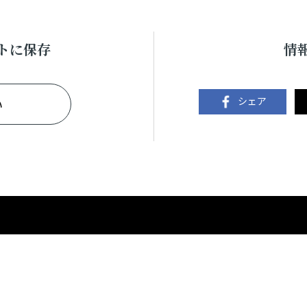
トに保存
情
シェア
い