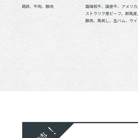
鶏肉、鴨肉、鶏卵、牛肉、豚肉
霜降和牛、国産牛、アメリカ
ストラリア産ビーフ、群馬産
豚肉、馬刺し、生ハム、ウイ