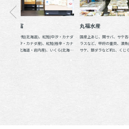
つきじ近富
丸福水産
銀聖(新巻、時鮭(北海道)、紅鮭(中汐・カナダ
国産上あじ、関サバ、サケ各種
産)、紅鮭(甘汐・カナダ産)、紅鮭(極辛・カナ
ラスなど、甲府の壷貝、漬魚(
ダ産)、助子(北海道・岩内産)、いくら(北海
サケ、銀ダラなど約1、くじ
道・様似)、筋子(北海道・様似)、うなぎ(大井
えずり
川)、まぐろ(本まぐろ・インドまぐろ)