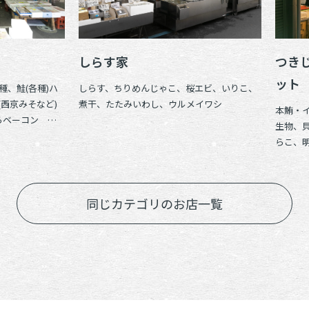
しらす家
つき
ット
、鮭(各種)ハ
しらす、ちりめんじゃこ、桜エビ、いりこ、
西京みそなど)
煮干、たたみいわし、ウルメイワシ
本鮪・
らベーコン さ
生物、
らこ、
同じカテゴリのお店一覧