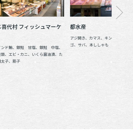
じ喜代村 フィッシュマーケ
都水産
アジ開き、カマス、キンメ、ホッケ
ゴ、サバ、本ししゃも
インド鮪、銀鮭 甘塩、銀鮭 中塩、
貝類、エビ・カニ、いくら醤油漬、た
明太子、筋子