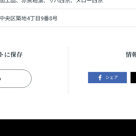
加工品、赤魚粕漬、サバ西京、メロー西京
中央区築地4丁目9番8号
トに保存
情
シェア
い