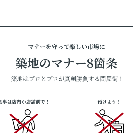
マナーを守って楽しい市場に
築地のマナー8箇条
－ 築地はプロとプロが真剣勝負する問屋街！－
食事は店内か店舗前で！
預けよう！