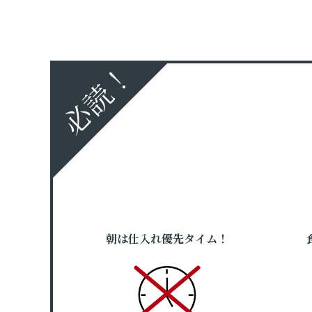
必読！
朝は仕入れ優先タイム！