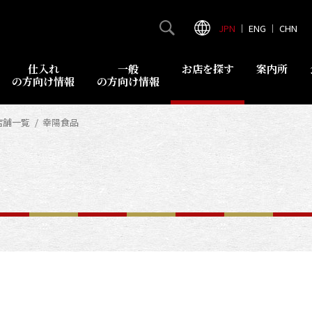
JPN
｜
ENG
｜
CHN
仕入れ
一般
お店を探す
案内所
の方向け情報
の方向け情報
店舗一覧
幸陽食品