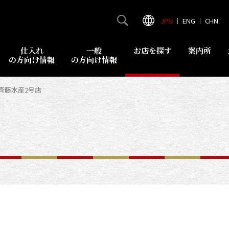
JPN
｜
ENG
｜
CHN
仕入れ
一般
お店を探す
案内所
の方向け情報
の方向け情報
斉藤水産2号店