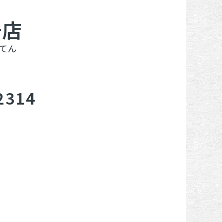
号店
てん
2314