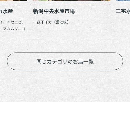
力水産
新潟中央水産市場
三宅
イ、イセエビ、
一夜干イカ（醤油味）
、アカムツ、ゴ
同じカテゴリのお店一覧