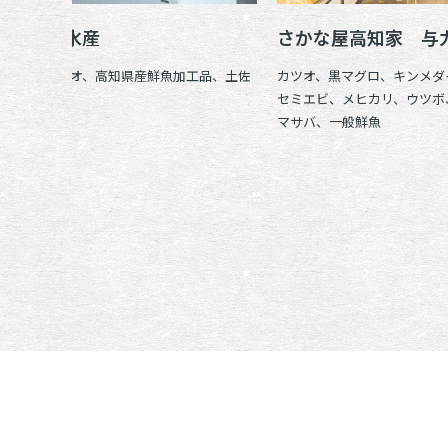
タカシン水産
さかな屋高知家 与
マグロ、カツオ、高知県産鮮魚加工品、土佐
カツオ、黒マグロ、キンメダ
おとめまぐろ
セミエビ、メヒカリ、ウツボ
マサバ、一般鮮魚