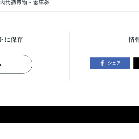
内共通買物・食事券
トに保存
情
シェア
い