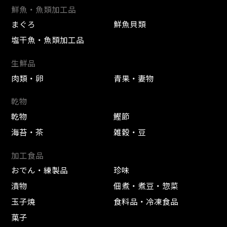
鮮魚・魚類加工品
まぐろ
鮮魚貝類
塩干魚・魚類加工品
生鮮品
肉類・卵
青果・妻物
乾物
乾物
鰹節
海苔・茶
雑穀・豆
加工食品
おでん・練製品
珍味
漬物
佃煮・煮豆・惣菜
玉子焼
食料品・冷凍食品
菓子