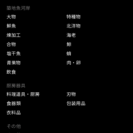
築地魚河岸
大物
特種物
鮮魚
北洋物
煉加工
海老
合物
鯨
塩干魚
蛸
青果物
肉・卵
飲食
厨房器具
料理道具・厨房
刃物
食器類
包装用品
衣料品
その他