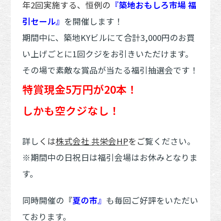
年2回実施する、恒例の
『築地おもしろ市場 福
引セール』
を開催します！
期間中に、築地KYビルにて合計3,000円のお買
い上げごとに1回クジをお引きいただけます。
その場で素敵な賞品が当たる福引抽選会です！
特賞現金5万円が20本！
しかも空クジなし！
詳し
くは
株式会社 共栄会HP
をご
覧ください。
※期間中の日祝日は福引会場はお休みとなりま
す。
同時開催の
『
夏の市』
も毎回ご好評をいただい
ております。