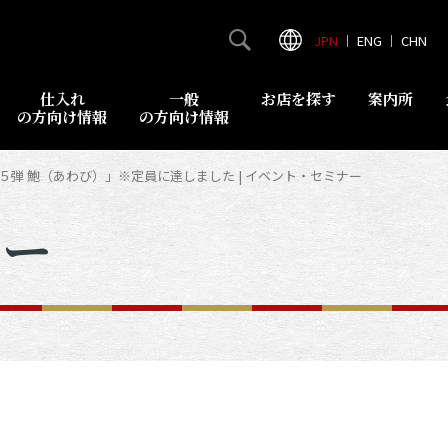
JPN
｜
ENG
｜
CHN
仕入れ
一般
お店を探す
案内所
の方向け情報
の方向け情報
弾 鮑（あわび）」※定員に達しました | イベント・セミナー
ナー