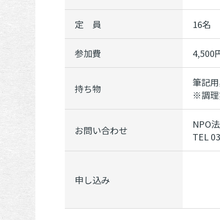
定 員
16名
参加費
4,500
筆記用
持ち物
※調理
NPO
お問い合わせ
TEL 0
申し込み