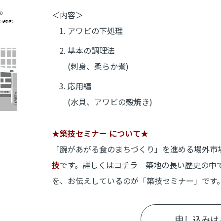
＜内容＞
アワビの下処理
基本の調理法
(刺身、柔らか煮)
応用編
(水貝、アワビの殻焼き)
★築技セミナー について★
「腕があがる食のまちづくり」を進める場外市
技
です。
詳しくはコチラ
築地の長い歴史の中で
を、お伝えしているのが「築技セミナー」です
申し込みは