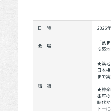
日 時
2026
「食ま
会 場
※築地
★築地
日本橋
まで実
講 師
★神楽
銀座の
時代か
トーに