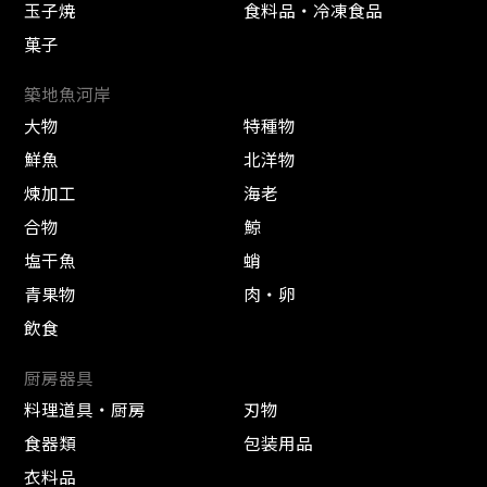
玉子焼
食料品・冷凍食品
菓子
築地魚河岸
大物
特種物
鮮魚
北洋物
煉加工
海老
合物
鯨
塩干魚
蛸
青果物
肉・卵
飲食
厨房器具
料理道具・厨房
刃物
食器類
包装用品
衣料品