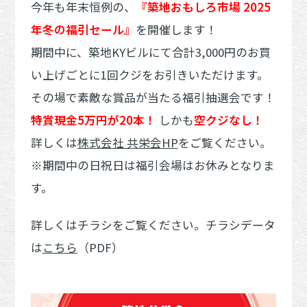
今年も年末恒例の、
『築地おもしろ市場 2025
年冬の福引セール』
を開催します！
期間中に、築地KYビルにて合計3,000円のお買
い上げごとに1回クジをお引きいただけます。
その場で素敵な賞品が当たる福引抽選会です！
特賞現金5万円が20本！
しかも
空クジなし！
詳しくは
株式会社 共栄会HP
をご覧ください。
※期間中の日祝日は福引会場はお休みとなりま
す。
詳しくはチラシをご覧ください。チラシデータ
は
こちら
（PDF）