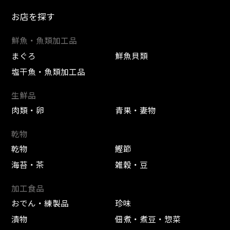
お店を探す
鮮魚・魚類加工品
まぐろ
鮮魚貝類
塩干魚・魚類加工品
生鮮品
肉類・卵
青果・妻物
乾物
乾物
鰹節
海苔・茶
雑穀・豆
加工食品
おでん・練製品
珍味
漬物
佃煮・煮豆・惣菜