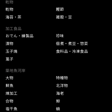
乾物
乾物
鰹節
海苔・茶
雑穀・豆
加工食品
おでん・練製品
珍味
漬物
佃煮・煮豆・惣菜
玉子焼
食料品・冷凍食品
菓子
築地魚河岸
大物
特種物
鮮魚
北洋物
煉加工
海老
合物
鯨
塩干魚
蛸