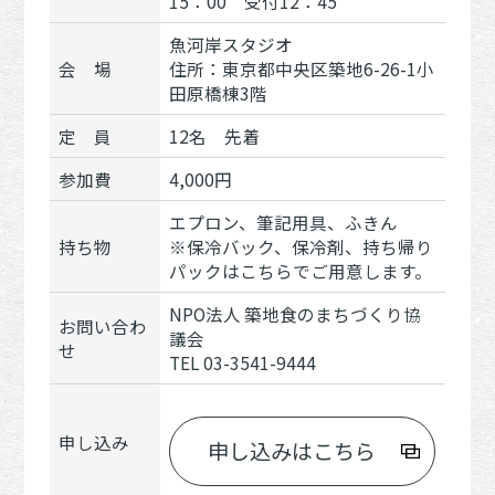
15：00 受付12：45
魚河岸スタジオ
会 場
住所：東京都中央区築地6-26-1小
田原橋棟3階
定 員
12名 先着
参加費
4,000円
エプロン、筆記用具、ふきん
持ち物
※保冷バック、保冷剤、持ち帰り
パックはこちらでご用意します。
NPO法人 築地食のまちづくり協
お問い合わ
議会
せ
TEL 03-3541-9444
申し込み
申し込みはこちら