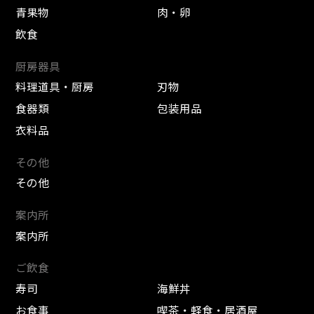
青果物
肉・卵
飲食
厨房器具
料理道具・厨房
刃物
食器類
包装用品
衣料品
その他
その他
案内所
案内所
ご飲食
寿司
海鮮丼
お食事
喫茶・軽食・居酒屋