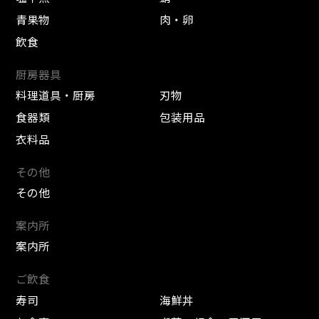
青果物
肉・卵
飲食
厨房器具
料理道具・厨房
刃物
食器類
包装用品
衣料品
その他
その他
案内所
案内所
ご飲食
寿司
海鮮丼