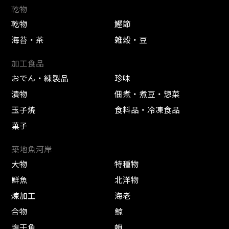
乾物
乾物
鰹節
海苔・茶
雑穀・豆
加工食品
おでん・練製品
珍味
漬物
佃煮・煮豆・惣菜
玉子焼
食料品・冷凍食品
菓子
築地魚河岸
大物
特種物
鮮魚
北洋物
煉加工
海老
合物
鯨
塩干魚
蛸