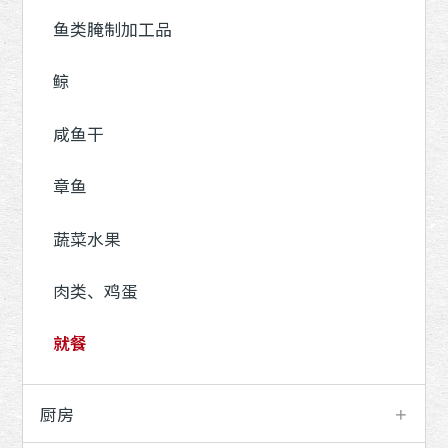
鱼类腌制加工品
鲸
咸鱼干
章鱼
蔬菜水果
肉类、鸡蛋
就餐
厨房