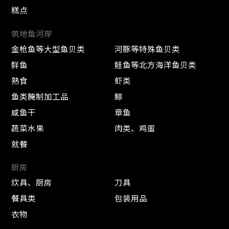
糕点
筑地鱼河岸
金枪鱼等大型鱼贝类
河豚等特殊鱼贝类
鲜鱼
鲑鱼等北方海洋鱼贝类
熟食
虾类
鱼类腌制加工品
鲸
咸鱼干
章鱼
蔬菜水果
肉类、鸡蛋
就餐
厨房
炊具、厨房
刀具
餐具类
包装用品
衣物