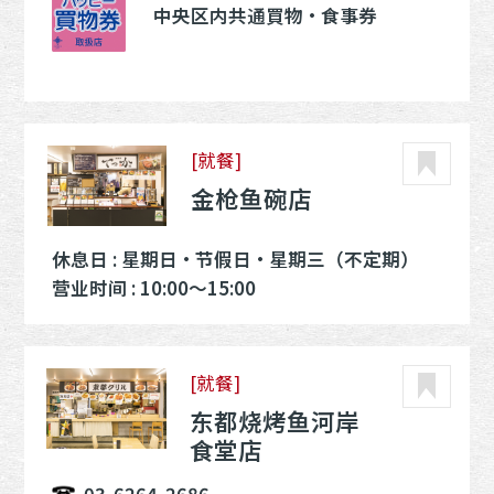
中央区内共通買物・食事券
[就餐]
金枪鱼碗店
休息日 : 星期日・节假日・星期三（不定期）
营业时间 : 10:00～15:00
[就餐]
东都烧烤鱼河岸
食堂店
03-6264-2686