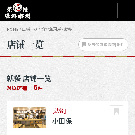
HOME
店铺一览
筑地鱼河岸
就餐
店铺一览
想去的店铺
清单[
0
件]
就餐 店铺一览
6
对象店铺
件
[就餐]
小田保