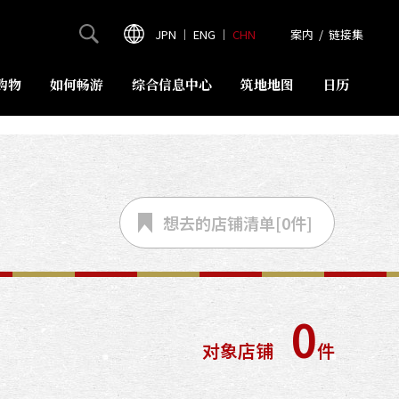
JPN
｜
ENG
｜
CHN
案内
/
链接集
购物
如何畅游
综合信息中心
筑地地图
日历
想去的店铺
清单[
0
件]
0
对象店铺
件