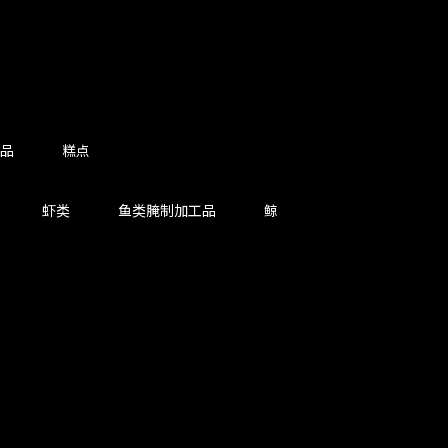
品
糕点
虾类
鱼类腌制加工品
鲸