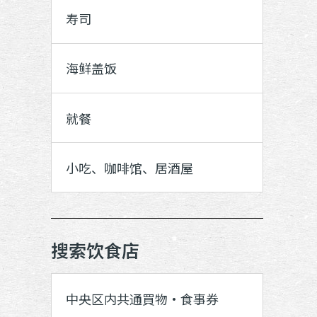
寿司
海鲜盖饭
就餐
小吃、咖啡馆、居酒屋
搜索饮食店
中央区内共通買物・食事券