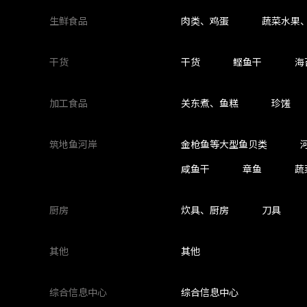
生鲜食品
肉类、鸡蛋
蔬菜水果
干货
干货
鲣鱼干
海
加工食品
关东煮、鱼糕
珍馐
筑地鱼河岸
金枪鱼等大型鱼贝类
咸鱼干
章鱼
蔬
厨房
炊具、厨房
刀具
其他
其他
综合信息中心
综合信息中心