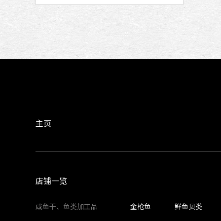
主页
店铺一览
咸鱼干、鱼类加工品
金枪鱼
鲜鱼贝类