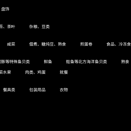
、盘饰
苔、茶叶
杂粮、豆类
咸菜
佃煮、糖炖豆、熟食
煎蛋卷
食品、冷冻食
河豚等特殊鱼贝类
鲜鱼
鲑鱼等北方海洋鱼贝类
熟食
菜水果
肉类、鸡蛋
就餐
餐具类
包装用品
衣物