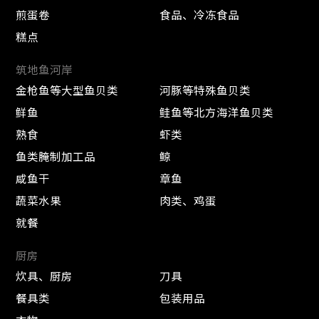
煎蛋卷
食品、冷冻食品
糕点
筑地鱼河岸
金枪鱼等大型鱼贝类
河豚等特殊鱼贝类
鲜鱼
鲑鱼等北方海洋鱼贝类
熟食
虾类
鱼类腌制加工品
鲸
咸鱼干
章鱼
蔬菜水果
肉类、鸡蛋
就餐
厨房
炊具、厨房
刀具
餐具类
包装用品