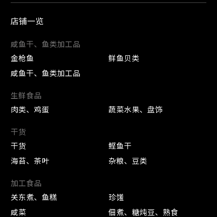
店铺一览
咸鱼干、鱼类加工品
金枪鱼
鲜鱼贝类
咸鱼干、鱼类加工品
生鲜食品
肉类、鸡蛋
蔬菜水果、盘饰
干货
干货
鲣鱼干
海苔、茶叶
杂粮、豆类
加工食品
关东煮、鱼糕
珍馐
咸菜
佃煮、糖炖豆、熟食