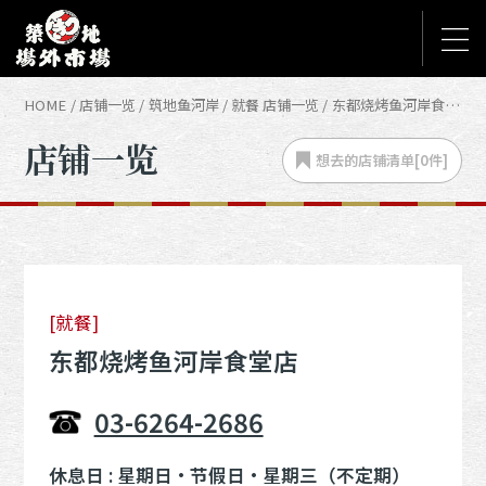
HOME
店铺一览
筑地鱼河岸
就餐 店铺一览
东都烧烤鱼河岸食堂店
店铺一览
想去的店铺
清单[
0
件]
[就餐]
东都烧烤鱼河岸食堂店
03-6264-2686
休息日 : 星期日・节假日・星期三（不定期）