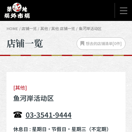
HOME
店铺一览
其他
其他 店铺一览
鱼河岸活动区
店铺一览
想去的店铺
清单[
0
件]
[其他]
鱼河岸活动区
03-3541-9444
休息日 : 星期日・节假日・星期三（不定期）