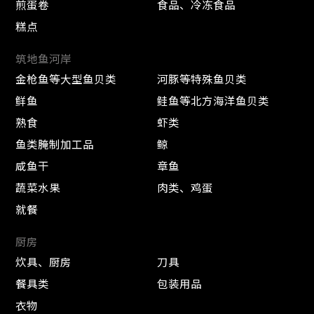
煎蛋卷
食品、冷冻食品
糕点
筑地鱼河岸
金枪鱼等大型鱼贝类
河豚等特殊鱼贝类
鲜鱼
鲑鱼等北方海洋鱼贝类
熟食
虾类
鱼类腌制加工品
鲸
咸鱼干
章鱼
蔬菜水果
肉类、鸡蛋
就餐
厨房
炊具、厨房
刀具
餐具类
包装用品
衣物