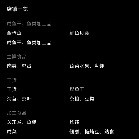
店铺一览
咸鱼干、鱼类加工品
金枪鱼
鲜鱼贝类
咸鱼干、鱼类加工品
生鲜食品
肉类、鸡蛋
蔬菜水果、盘饰
干货
干货
鲣鱼干
海苔、茶叶
杂粮、豆类
加工食品
关东煮、鱼糕
珍馐
咸菜
佃煮、糖炖豆、熟食