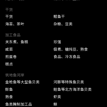
干货
干货
鲣鱼干
海苔、茶叶
杂粮、豆类
加工食品
关东煮、鱼糕
珍馐
咸菜
佃煮、糖炖豆、熟食
煎蛋卷
食品、冷冻食品
糕点
筑地鱼河岸
金枪鱼等大型鱼贝类
河豚等特殊鱼贝类
鲜鱼
鲑鱼等北方海洋鱼贝类
熟食
虾类
鱼类腌制加工品
鲸