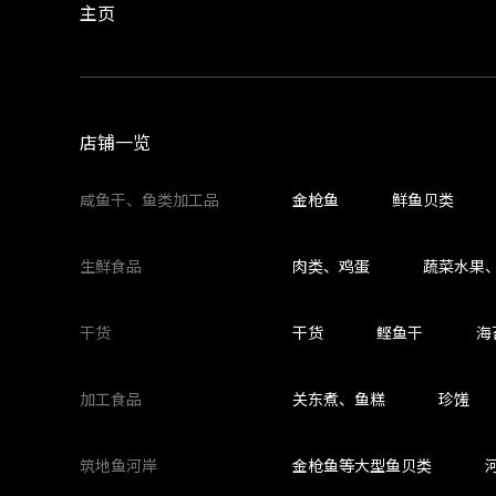
主页
店铺一览
咸鱼干、鱼类加工品
金枪鱼
鲜鱼贝类
生鲜食品
肉类、鸡蛋
蔬菜水果
干货
干货
鲣鱼干
海
加工食品
关东煮、鱼糕
珍馐
筑地鱼河岸
金枪鱼等大型鱼贝类