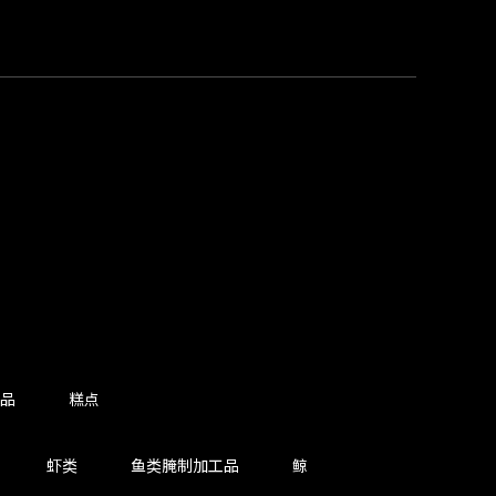
品
糕点
虾类
鱼类腌制加工品
鲸