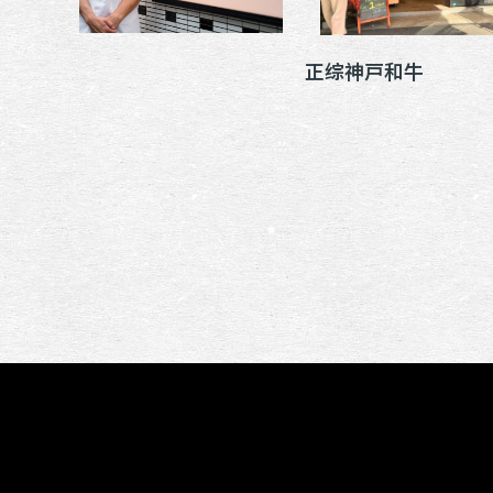
酒家路口
正综神戸和牛