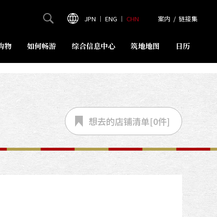
JPN
｜
ENG
｜
CHN
案内
/
链接集
购物
如何畅游
综合信息中心
筑地地图
日历
想去的店铺
清单[
0
件]