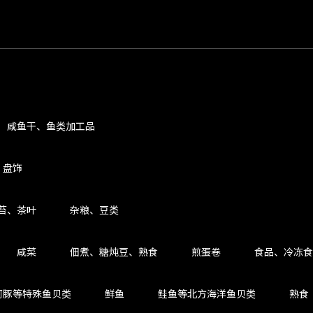
咸鱼干、鱼类加工品
、盘饰
苔、茶叶
杂粮、豆类
咸菜
佃煮、糖炖豆、熟食
煎蛋卷
食品、冷冻食
河豚等特殊鱼贝类
鲜鱼
鲑鱼等北方海洋鱼贝类
熟食