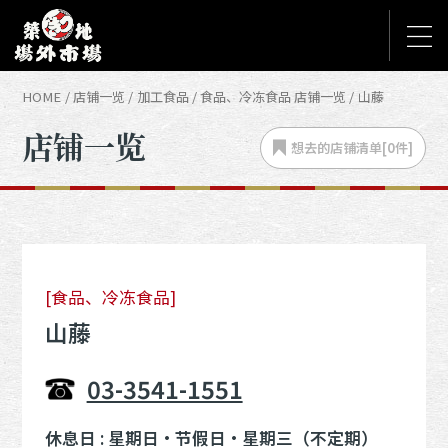
HOME
店铺一览
加工食品
食品、冷冻食品 店铺一览
山藤
店铺一览
想去的店铺
清单[
0
件]
[食品、冷冻食品]
山藤
03-3541-1551
休息日 : 星期日・节假日・星期三（不定期）