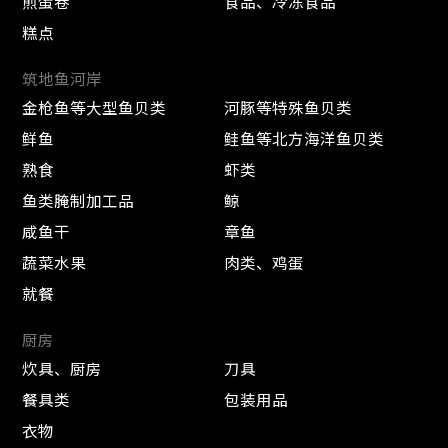
煎蛋卷
食品、冷冻食品
糕点
筑地鱼河岸
金枪鱼等大型鱼贝类
河豚等特殊鱼贝类
鲜鱼
鲑鱼等北方海洋鱼贝类
熟食
虾类
鱼类腌制加工品
鲸
咸鱼干
章鱼
蔬菜水果
肉类、鸡蛋
就餐
厨房
炊具、厨房
刀具
餐具类
包装用品
衣物